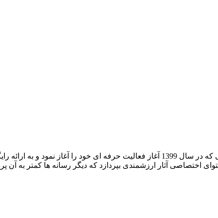
استارک موویز دریچه ای نوین به دنیای دوبله و سینما رسانه ای مردمی که در سال 1399 آغاز 
توای اختصاصی آثار ارزشمندی بپردازد که دیگر رسانه ها کمتر به آن پردا