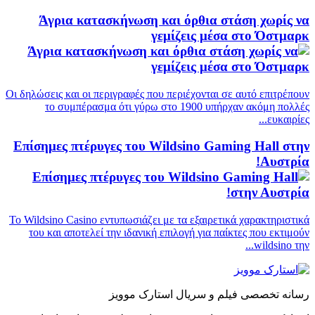
Άγρια κατασκήνωση και όρθια στάση χωρίς να
γεμίζεις μέσα στο Όστμαρκ
Οι δηλώσεις και οι περιγραφές που περιέχονται σε αυτό επιτρέπουν
το συμπέρασμα ότι γύρω στο 1900 υπήρχαν ακόμη πολλές
ευκαιρίες...
Επίσημες πτέρυγες του Wildsino Gaming Hall στην
Αυστρία!
Το Wildsino Casino εντυπωσιάζει με τα εξαιρετικά χαρακτηριστικά
του και αποτελεί την ιδανική επιλογή για παίκτες που εκτιμούν
wildsino την...
رسانه تخصصی فیلم و سریال استارک موویز