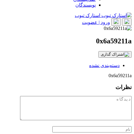
نویسندگان
استارک تیوب
ورود | عضویت
0x6a59211a
دسته‌بندی نشده
0x6a59211a
نظرات