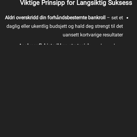
Viktige Prinsipp for Langsiktig Suksess
Aldri overskridd din forhåndsbestemte bankroll
– set et
daglig eller ukentlig budsjett og hald deg strengt til det
uansett kortvarige resultater
Analyser flyhistorikken strategisk
– selv om hver
omgang er uavhengig, kan mønster i utbetalingsfortid
informere dine beslutninger
Unngå emosjonelle beslutninger
– de største tapene
skjer når spillere prøver å “vinne tilbake” penger i
desperasjon
Nytt demomodus for trening
– perfeksjoner strategien
din uten økonomisk risiko før du spiller med ekte
penger