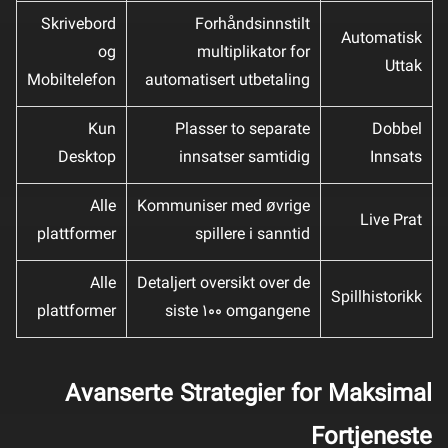
Skrivebord
Forhåndsinnstilt
Automatisk
og
multiplikator for
Uttak
Mobiltelefon
automatisert utbetaling
Kun
Plasser to separate
Dobbel
Desktop
innsatser samtidig
Innsats
Alle
Kommuniser med øvrige
Live Prat
plattformer
spillere i sanntid
Alle
Detaljert oversikt over de
Spillhistorikk
plattformer
siste 100 omgangene
Avanserte Strategier for Maksimal
Fortjeneste