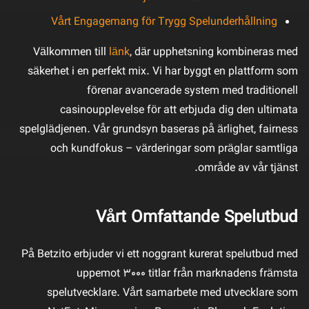
Vårt Engagemang för Trygg Spelunderhållning
Välkommen till
länk
, där upphetsning kombineras med
säkerhet i en perfekt mix. Vi har byggt en plattform som
förenar avancerade system med traditionell
casinoupplevelse för att erbjuda dig den ultimata
spelglädjenen. Vår grundsyn baseras på ärlighet, fairness
och kundfokus – värderingar som präglar samtliga
område av vår tjänst.
Vårt Omfattande Spelutbud
På Betzito erbjuder vi ett noggrant kurerat spelutbud med
uppemot 3000 titlar från marknadens främsta
spelutvecklare. Vårt samarbete med utvecklare som