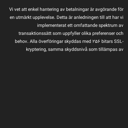
Vi vet att enkel hantering av betalningar är avgörande för
en utmärkt upplevelse. Detta är anledningen till att har vi
implementerat ett omfattande spektrum av
transaktionssätt som uppfyller olika preferenser och
behov. Alla överföringar skyddas med 256 bitars SSL-
kryptering, samma skyddsnivå som tillämpas av
världsledande banker.
Våra utbetalningar bearbetas snabbt med e-plånböcker
som Skrill och Neteller där dina vinster ofta når ditt konto
inom 24 timme. Banköverföringar behöver vanligtvis 3-5
bankdagar, medan korttransaktioner hamnar däremellan.
En betydande information är att Betzito aldrig tar ut några
kostnader för deposits eller uttag – det du tjänar är precis
vad du ska behålla.