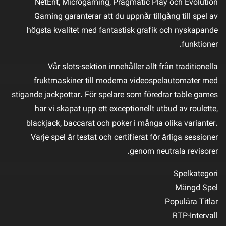
NetEnt, Microgaming, Pragmatic Play och Evolution
Gaming garanterar att du uppnår tillgång till spel av
högsta kvalitet med fantastisk grafik och nyskapande
funktioner.
Vår slots-sektion innehåller allt från traditionella
fruktmaskiner till moderna videospelautomater med
stigande jackpottar. För spelare som föredrar table games
har vi skapat upp ett exceptionellt utbud av roulette,
blackjack, baccarat och poker i många olika varianter.
Varje spel är testat och certifierat för ärliga sessioner
genom neutrala revisorer.
Spelkategori
Mängd Spel
Populära Titlar
RTP-Intervall