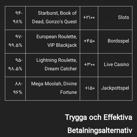
94-
Starburst, Book of
2100+
Slots
98%
Dead, Gonzo’s Quest
97-
European Roulette,
450+
Bordsspel
99.5%
VIP Blackjack
95-
Lightning Roulette,
300+
Live Casino
98.5%
Dream Catcher
88-
Mega Moolah, Divine
150+
Jackpottspel
96%
Fortune
Trygga och Effektiva
Betalningsalternativ