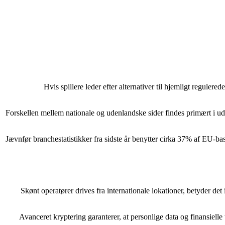
Hvis spillere leder efter alternativer til hjemligt regulere
Forskellen mellem nationale og udenlandske sider findes primært i ud
Jævnfør branchestatistikker fra sidste år benytter cirka 37% af EU-b
Skønt operatører drives fra internationale lokationer, betyder det
Avanceret kryptering garanterer, at personlige data og finansiel