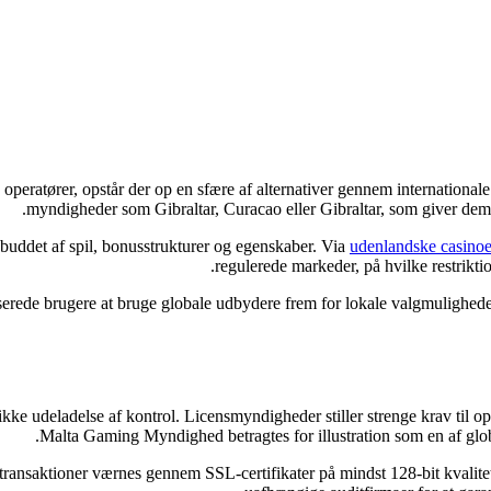
de operatører, opstår der op en sfære af alternativer gennem international
myndigheder som Gibraltar, Curacao eller Gibraltar, som giver de
buddet af spil, bonusstrukturer og egenskaber. Via
udenlandske casinoe
regulerede markeder, på hvilke restrikti
aserede brugere at bruge globale udbydere frem for lokale valgmulighed
 ikke udeladelse af kontrol. Licensmyndigheder stiller strenge krav til 
Malta Gaming Myndighed betragtes for illustration som en af glo
le transaktioner værnes gennem SSL-certifikater på mindst 128-bit kvali