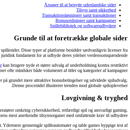
Årsager til at benytte udenlandske sider
Tilsyn samt sikkerhed
Transaktionsløsninger samt transaktioner
Bonusordninger samt kampagner
Spillebibliotek og softwareudbydere
Grunde til at foretrække globale sider
e spillesider. Disse typer af platforme besidder sædvanligvis licenser fra
m juridisk fundament for at udbyde deres ydelser verdensomspændende.
r
kan brugere nyde et større udvalg af underholdning kontra restriktivt
oner ofte mindsker både volumenet af titler og kategorier af kampagner.
er på grundet mere attraktive bonusbetingelser og udvidede spiludvalg.
Denne procentdel illustrerer trenden mod globale spiloplevelser.
Lovgivning & tryghed
operatører omkring cybersikkerhed, retfærdigt spil og ansvarligt gaming.
bens mest anerkendte tilsynsorganer med omfattende krav til udbydere.
tet. Ydermere gennemgår spilleautomater og table games hyppige test af