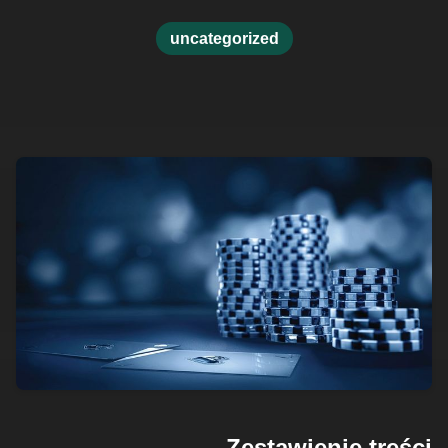
uncategorized
Zestawienie treści