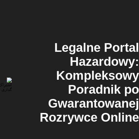
Legalne Porta
Hazardowy
Kompleksow
Poradnik p
Gwarantowane
Rozrywce Onlin