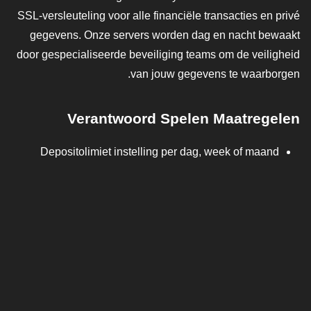
SSL-versleuteling voor alle financiële transacties en privé
gegevens. Onze servers worden dag en nacht bewaakt
door gespecialiseerde beveiliging teams om de veiligheid
van jouw gegevens te waarborgen.
Verantwoord Spelen Maatregelen
Depositolimiet instelling per dag, week of maand
Tijdslimiet bewaking met automatische
waarschuwingen
Zelfsluiting opties variërend van 24 uur tot permanent
CRUKS registratie voor landelijke uitsluiting
Gratis toegang tot deskundige hulporganisaties zoals
Agog en Loket Kansspel