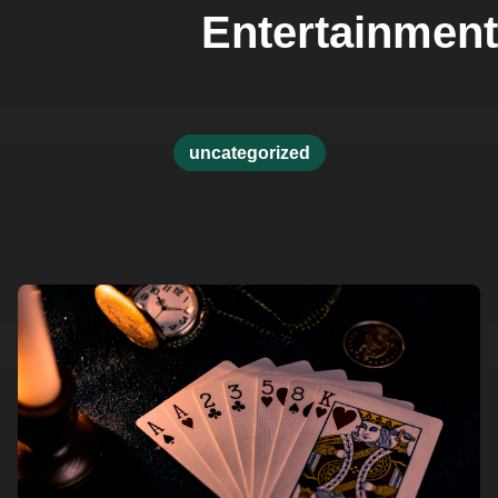
Entertainmen
uncategorized