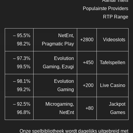
Aantal Titels
Populairste Providers
RTP Range
95.5% –
NetEnt,
2800+
Videoslots
98.2%
Pragmatic Play
97.3% –
Evolution
450+
Tafelspellen
99.5%
Gaming, Ezugi
98.1% –
Evolution
200+
Live Casino
99.2%
Gaming
92.5% –
Microgaming,
Jackpot
80+
96.8%
NetEnt
Games
Onze spelbibliotheek wordt dagelijks uitgebreid met