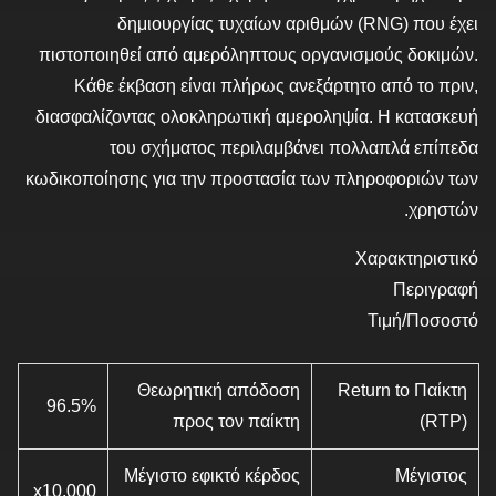
δημιουργίας τυχαίων αριθμών (RNG) που έχει
πιστοποιηθεί από αμερόληπτους οργανισμούς δοκιμών.
Κάθε έκβαση είναι πλήρως ανεξάρτητο από το πριν,
διασφαλίζοντας ολοκληρωτική αμεροληψία. Η κατασκευή
του σχήματος περιλαμβάνει πολλαπλά επίπεδα
κωδικοποίησης για την προστασία των πληροφοριών των
χρηστών.
Χαρακτηριστικό
Περιγραφή
Τιμή/Ποσοστό
Θεωρητική απόδοση
Return to Παίκτη
96.5%
προς τον παίκτη
(RTP)
Μέγιστο εφικτό κέρδος
Μέγιστος
x10,000