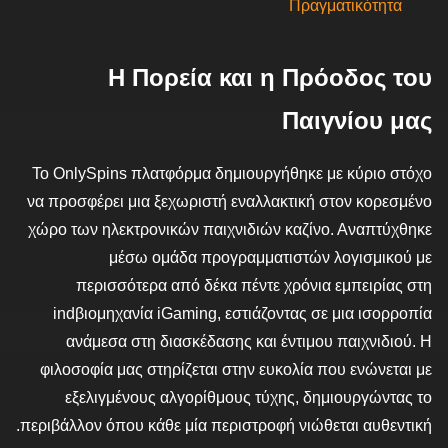
Πραγματικότητα
Η Πορεία και η Πρόοδος του
Παιγνίου μας
Το OnlySpins πλατφόρμα δημιουργήθηκε με κύριο στόχο
να προσφέρει μια ξεχωριστή εναλλακτική στον κορεσμένο
χώρο των ηλεκτρονικών παιχνιδιών καζίνο. Αναπτύχθηκε
μέσω ομάδα προγραμματιστών λογισμικού με
περισσότερα από δέκα πέντε χρόνια εμπειρίας στη
indβιομηχανία iGaming, εστιάζοντας σε μια ισορροπία
ανάμεσα στη διασκέδασης και έντιμου παιχνιδιού. Η
φιλοσοφία μας στηρίζεται στην ευκολία που ενώνεται με
εξελιγμένους αλγορίθμους τύχης, δημιουργώντας το
περιβάλλον όπου κάθε μία περιστροφή νιώθεται αυθεντική.