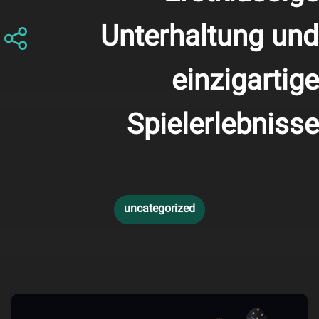
Unterhaltung und
einzigartige
Spielerlebnisse
uncategorized