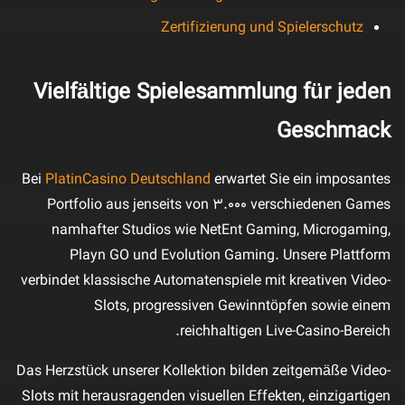
Zertifizierung und Spielerschutz
Vielfältige Spielesammlung für jeden
Geschmack
Bei
PlatinCasino Deutschland
erwartet Sie ein imposantes
Portfolio aus jenseits von 3.000 verschiedenen Games
namhafter Studios wie NetEnt Gaming, Microgaming,
Playn GO und Evolution Gaming. Unsere Plattform
verbindet klassische Automatenspiele mit kreativen Video-
Slots, progressiven Gewinntöpfen sowie einem
reichhaltigen Live-Casino-Bereich.
Das Herzstück unserer Kollektion bilden zeitgemäße Video-
Slots mit herausragenden visuellen Effekten, einzigartigen