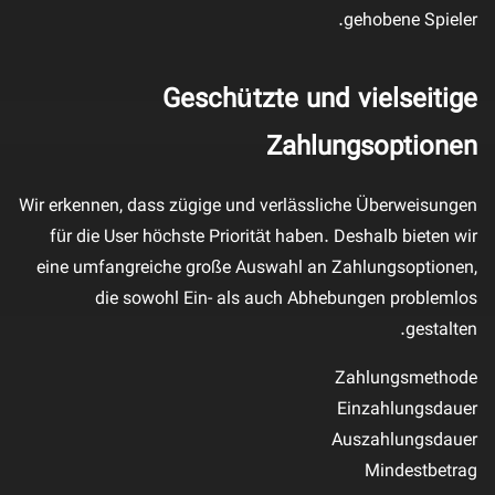
gehobene Spieler.
Geschützte und vielseitige
Zahlungsoptionen
Wir erkennen, dass zügige und verlässliche Überweisungen
für die User höchste Priorität haben. Deshalb bieten wir
eine umfangreiche große Auswahl an Zahlungsoptionen,
die sowohl Ein- als auch Abhebungen problemlos
gestalten.
Zahlungsmethode
Einzahlungsdauer
Auszahlungsdauer
Mindestbetrag